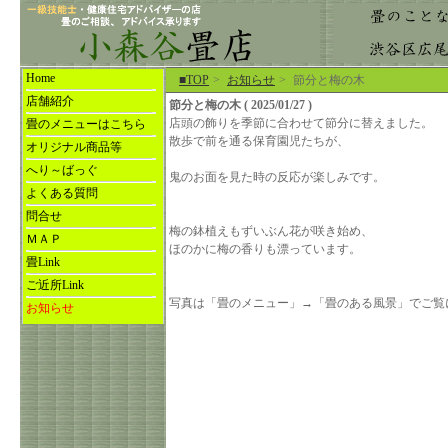
Home
■TOP
>
お知らせ
>
節分と梅の木
店舗紹介
節分と梅の木 ( 2025/01/27 )
店頭の飾りを季節に合わせて節分に替えました。
畳のメニューはこちら
散歩で前を通る保育園児たちが、
オリジナル商品等
へり～ばっぐ
鬼のお面を見た時の反応が楽しみです。
よくある質問
問合せ
梅の鉢植えもずいぶん花が咲き始め、
ＭＡＰ
ほのかに梅の香りも漂っています。
畳Link
ご近所Link
写真は「畳のメニュー」→「畳のある風景」でご覧
お知らせ