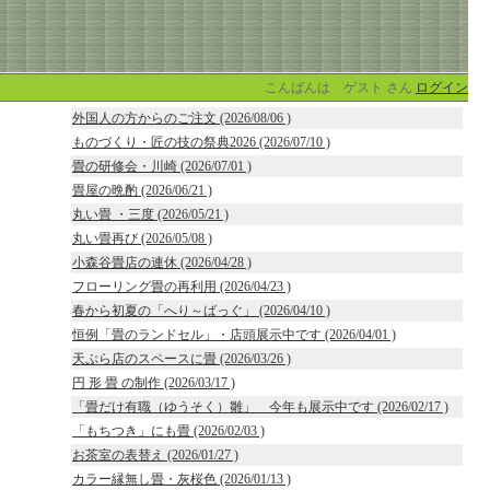
こんばんは ゲスト さん
ログイン
外国人の方からのご注文 (2026/08/06 )
ものづくり・匠の技の祭典2026 (2026/07/10 )
畳の研修会・川崎 (2026/07/01 )
畳屋の晩酌 (2026/06/21 )
丸い畳 ・三度 (2026/05/21 )
丸い畳再び (2026/05/08 )
小森谷畳店の連休 (2026/04/28 )
フローリング畳の再利用 (2026/04/23 )
春から初夏の「へり～ばっぐ」 (2026/04/10 )
恒例「畳のランドセル」・店頭展示中です (2026/04/01 )
天ぷら店のスペースに畳 (2026/03/26 )
円 形 畳 の制作 (2026/03/17 )
「畳だけ有職（ゆうそく）雛」 今年も展示中です (2026/02/17 )
「もちつき」にも畳 (2026/02/03 )
お茶室の表替え (2026/01/27 )
カラー縁無し畳・灰桜色 (2026/01/13 )