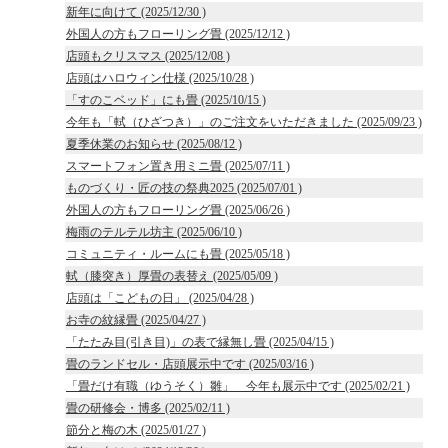
新年に向けて (2025/12/30 )
外国人の方もフローリング畳 (2025/12/12 )
店頭もクリスマス (2025/12/08 )
店頭はハロウィン仕様 (2025/10/28 )
「すのこベッド」にも畳 (2025/10/15 )
今年も「軾（ひざつき）」のご注文をいただきました (2025/09/23 )
夏季休業のお知らせ (2025/08/12 )
スマートフォン置き用ミニ畳 (2025/07/11 )
ものづくり・匠の技の祭典2025 (2025/07/01 )
外国人の方もフローリング畳 (2025/06/26 )
梅雨のテルテル坊主 (2025/06/10 )
コミュニティ・ルームにも畳 (2025/05/18 )
軾（膝突き）厚畳の表替え (2025/05/09 )
店頭は「こどもの日」 (2025/04/28 )
お寺の紋縁畳 (2025/04/27 )
「たたみ目(引き目)」の表で縁無し畳 (2025/04/15 )
畳のランドセル・店頭展示中です (2025/03/16 )
「畳だけ有職（ゆうそく）雛」 今年も展示中です (2025/02/21 )
畳の研修会・博多 (2025/02/11 )
節分と梅の木 (2025/01/27 )