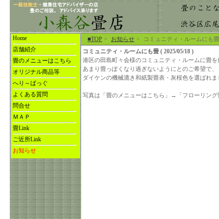
Home
■TOP
>
お知らせ
>
コミュニティ・ルームにも
店舗紹介
コミュニティ・ルームにも畳 ( 2025/05/18 )
港区の田島町々会様のコミュニティ・ルームに畳を
畳のメニューはこちら
あまり畳っぽくなり過ぎないようにとのご希望で、
オリジナル商品等
ダイケンの機械漉き和紙製畳表・灰桜色を選ばれま
へり～ばっぐ
よくある質問
写真は「畳のメニューはこちら」→「フローリング
問合せ
ＭＡＰ
畳Link
ご近所Link
お知らせ