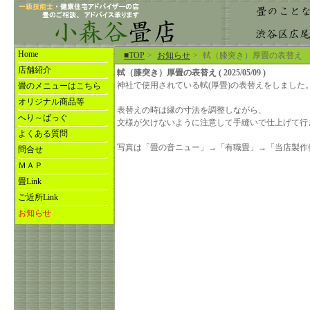
Home
■TOP
>
お知らせ
>
軾（膝突き）厚畳の表替え
店舗紹介
軾（膝突き）厚畳の表替え ( 2025/05/09 )
神社で使用されている軾(厚畳)の表替えをしました
畳のメニューはこちら
オリジナル商品等
表替えの時は縁の寸法を調整しながら、
へり～ばっぐ
文様が欠けないように注意して手縫いで仕上げて行
よくある質問
写真は「畳の音ニュー」→「有職畳」→「当店製作
問合せ
ＭＡＰ
畳Link
ご近所Link
お知らせ