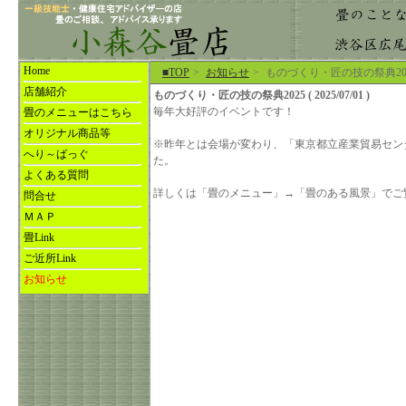
Home
■TOP
>
お知らせ
>
ものづくり・匠の技の祭典20
店舗紹介
ものづくり・匠の技の祭典2025 ( 2025/07/01 )
毎年大好評のイベントです！
畳のメニューはこちら
オリジナル商品等
※昨年とは会場が変わり、「東京都立産業貿易セン
へり～ばっぐ
た。
よくある質問
詳しくは「畳のメニュー」→「畳のある風景」でご
問合せ
ＭＡＰ
畳Link
ご近所Link
お知らせ