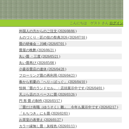
こんにちは ゲスト さん
ログイン
外国人の方からのご注文 (2026/08/06 )
ものづくり・匠の技の祭典2026 (2026/07/10 )
畳の研修会・川崎 (2026/07/01 )
畳屋の晩酌 (2026/06/21 )
丸い畳 ・三度 (2026/05/21 )
丸い畳再び (2026/05/08 )
小森谷畳店の連休 (2026/04/28 )
フローリング畳の再利用 (2026/04/23 )
春から初夏の「へり～ばっぐ」 (2026/04/10 )
恒例「畳のランドセル」・店頭展示中です (2026/04/01 )
天ぷら店のスペースに畳 (2026/03/26 )
円 形 畳 の制作 (2026/03/17 )
「畳だけ有職（ゆうそく）雛」 今年も展示中です (2026/02/17 )
「もちつき」にも畳 (2026/02/03 )
お茶室の表替え (2026/01/27 )
カラー縁無し畳・灰桜色 (2026/01/13 )