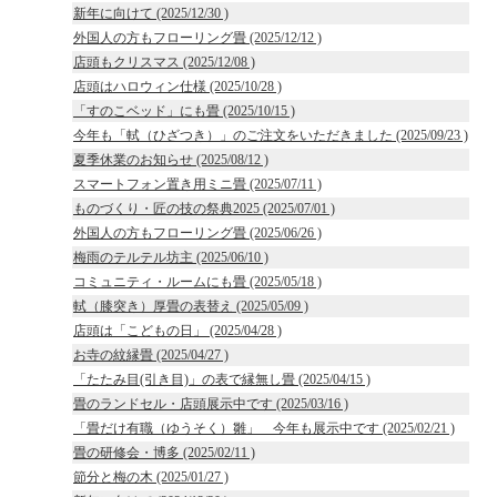
新年に向けて (2025/12/30 )
外国人の方もフローリング畳 (2025/12/12 )
店頭もクリスマス (2025/12/08 )
店頭はハロウィン仕様 (2025/10/28 )
「すのこベッド」にも畳 (2025/10/15 )
今年も「軾（ひざつき）」のご注文をいただきました (2025/09/23 )
夏季休業のお知らせ (2025/08/12 )
スマートフォン置き用ミニ畳 (2025/07/11 )
ものづくり・匠の技の祭典2025 (2025/07/01 )
外国人の方もフローリング畳 (2025/06/26 )
梅雨のテルテル坊主 (2025/06/10 )
コミュニティ・ルームにも畳 (2025/05/18 )
軾（膝突き）厚畳の表替え (2025/05/09 )
店頭は「こどもの日」 (2025/04/28 )
お寺の紋縁畳 (2025/04/27 )
「たたみ目(引き目)」の表で縁無し畳 (2025/04/15 )
畳のランドセル・店頭展示中です (2025/03/16 )
「畳だけ有職（ゆうそく）雛」 今年も展示中です (2025/02/21 )
畳の研修会・博多 (2025/02/11 )
節分と梅の木 (2025/01/27 )