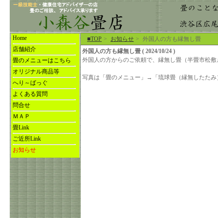
Home
■TOP
>
お知らせ
>
外国人の方も縁無し畳
店舗紹介
外国人の方も縁無し畳 ( 2024/10/24 )
外国人の方からのご依頼で、縁無し畳（半畳市松敷
畳のメニューはこちら
オリジナル商品等
写真は「畳のメニュー」→「琉球畳（縁無したたみ
へり～ばっぐ
よくある質問
問合せ
ＭＡＰ
畳Link
ご近所Link
お知らせ