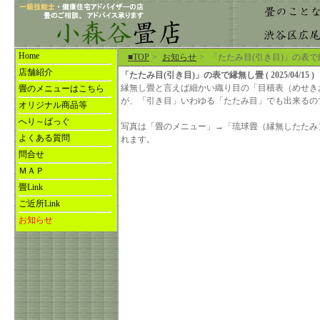
Home
■TOP
>
お知らせ
>
「たたみ目(引き目)」の表
店舗紹介
「たたみ目(引き目)」の表で縁無し畳 ( 2025/04/15 )
縁無し畳と言えば細かい織り目の「目積表（めせき
畳のメニューはこちら
が、「引き目」いわゆる「たたみ目」でも出来るの
オリジナル商品等
へり～ばっぐ
写真は「畳のメニュー」→「琉球畳（縁無したたみ
よくある質問
れます。
問合せ
ＭＡＰ
畳Link
ご近所Link
お知らせ