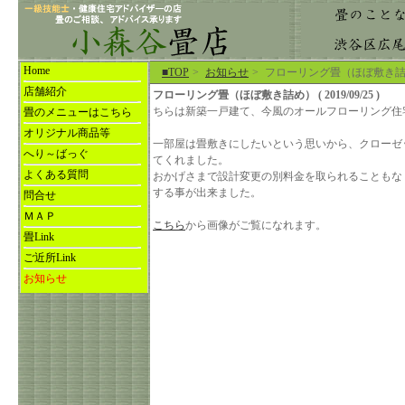
Home
■TOP
>
お知らせ
>
フローリング畳（ほぼ敷き
店舗紹介
フローリング畳（ほぼ敷き詰め） ( 2019/09/25 )
ちらは新築一戸建て、今風のオールフローリング住
畳のメニューはこちら
オリジナル商品等
一部屋は畳敷きにしたいという思いから、クローゼ
へり～ばっぐ
てくれました。
よくある質問
おかげさまで設計変更の別料金を取られることもな
する事が出来ました。
問合せ
ＭＡＰ
こちら
から画像がご覧になれます。
畳Link
ご近所Link
お知らせ