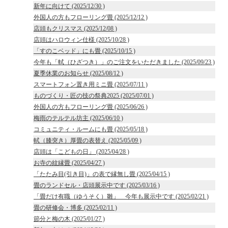
新年に向けて (2025/12/30 )
外国人の方もフローリング畳 (2025/12/12 )
店頭もクリスマス (2025/12/08 )
店頭はハロウィン仕様 (2025/10/28 )
「すのこベッド」にも畳 (2025/10/15 )
今年も「軾（ひざつき）」のご注文をいただきました (2025/09/23 )
夏季休業のお知らせ (2025/08/12 )
スマートフォン置き用ミニ畳 (2025/07/11 )
ものづくり・匠の技の祭典2025 (2025/07/01 )
外国人の方もフローリング畳 (2025/06/26 )
梅雨のテルテル坊主 (2025/06/10 )
コミュニティ・ルームにも畳 (2025/05/18 )
軾（膝突き）厚畳の表替え (2025/05/09 )
店頭は「こどもの日」 (2025/04/28 )
お寺の紋縁畳 (2025/04/27 )
「たたみ目(引き目)」の表で縁無し畳 (2025/04/15 )
畳のランドセル・店頭展示中です (2025/03/16 )
「畳だけ有職（ゆうそく）雛」 今年も展示中です (2025/02/21 )
畳の研修会・博多 (2025/02/11 )
節分と梅の木 (2025/01/27 )