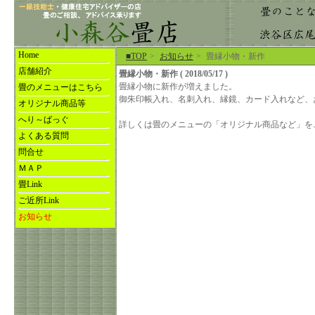
Home
■TOP
>
お知らせ
>
畳縁小物・新作
店舗紹介
畳縁小物・新作 ( 2018/05/17 )
畳縁小物に新作が増えました。
畳のメニューはこちら
御朱印帳入れ、名刺入れ、縁鏡、カード入れなど、
オリジナル商品等
へり～ばっぐ
詳しくは畳のメニューの「オリジナル商品など」を
よくある質問
問合せ
ＭＡＰ
畳Link
ご近所Link
お知らせ