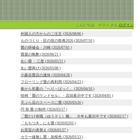
こんにちは ゲスト さん
ログイン
外国人の方からのご注文 (2026/08/06 )
ものづくり・匠の技の祭典2026 (2026/07/10 )
畳の研修会・川崎 (2026/07/01 )
畳屋の晩酌 (2026/06/21 )
丸い畳 ・三度 (2026/05/21 )
丸い畳再び (2026/05/08 )
小森谷畳店の連休 (2026/04/28 )
フローリング畳の再利用 (2026/04/23 )
春から初夏の「へり～ばっぐ」 (2026/04/10 )
恒例「畳のランドセル」・店頭展示中です (2026/04/01 )
天ぷら店のスペースに畳 (2026/03/26 )
円 形 畳 の制作 (2026/03/17 )
「畳だけ有職（ゆうそく）雛」 今年も展示中です (2026/02/17 )
「もちつき」にも畳 (2026/02/03 )
お茶室の表替え (2026/01/27 )
カラー縁無し畳・灰桜色 (2026/01/13 )