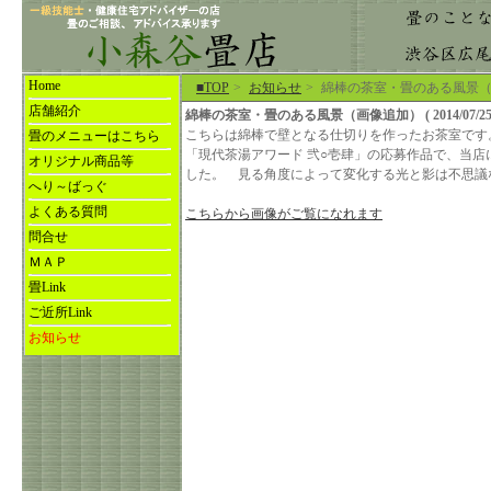
Home
■TOP
>
お知らせ
>
綿棒の茶室・畳のある風景
店舗紹介
綿棒の茶室・畳のある風景（画像追加） ( 2014/07/25 
こちらは綿棒で壁となる仕切りを作ったお茶室です
畳のメニューはこちら
「現代茶湯アワード 弐○壱肆」の応募作品で、当店
オリジナル商品等
した。 見る角度によって変化する光と影は不思議
へり～ばっぐ
よくある質問
こちらから画像がご覧になれます
問合せ
ＭＡＰ
畳Link
ご近所Link
お知らせ