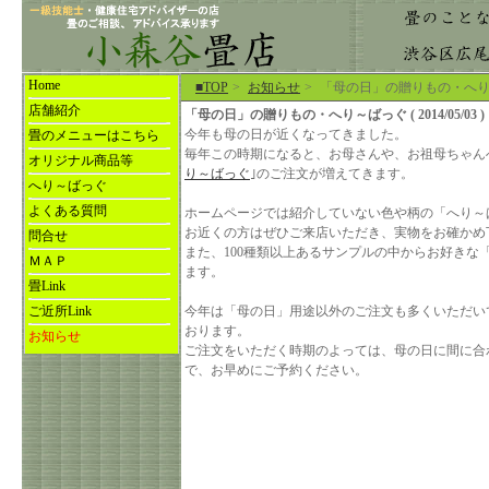
Home
■TOP
>
お知らせ
>
「母の日」の贈りもの・へ
店舗紹介
「母の日」の贈りもの・へり～ばっぐ ( 2014/05/03 )
今年も母の日が近くなってきました。
畳のメニューはこちら
毎年この時期になると、お母さんや、お祖母ちゃん
オリジナル商品等
り～ばっぐ
｣のご注文が増えてきます。
へり～ばっぐ
よくある質問
ホームページでは紹介していない色や柄の「へり～
お近くの方はぜひご来店いただき、実物をお確かめ
問合せ
また、100種類以上あるサンプルの中からお好きな
ＭＡＰ
ます。
畳Link
ご近所Link
今年は「母の日」用途以外のご注文も多くいただい
おります。
お知らせ
ご注文をいただく時期のよっては、母の日に間に合
で、お早めにご予約ください。