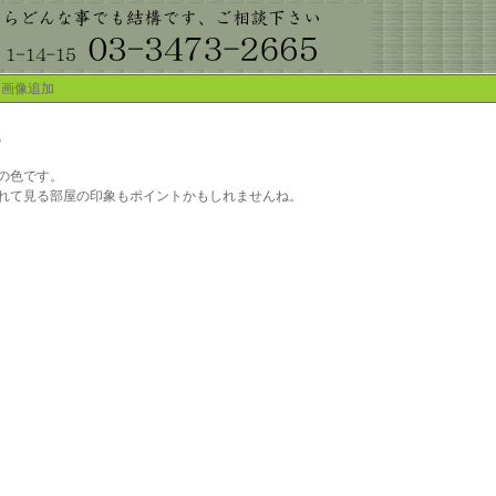
例画像追加
。
の色です。
れて見る部屋の印象もポイントかもしれませんね。