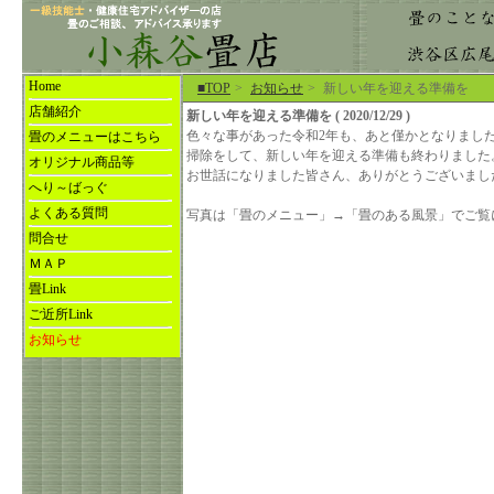
Home
■TOP
>
お知らせ
>
新しい年を迎える準備を
店舗紹介
新しい年を迎える準備を ( 2020/12/29 )
色々な事があった令和2年も、あと僅かとなりまし
畳のメニューはこちら
掃除をして、新しい年を迎える準備も終わりました
オリジナル商品等
お世話になりました皆さん、ありがとうございまし
へり～ばっぐ
よくある質問
写真は「畳のメニュー」→「畳のある風景」でご覧
問合せ
ＭＡＰ
畳Link
ご近所Link
お知らせ