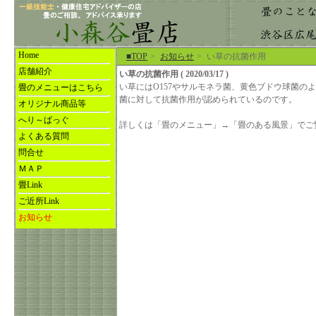
Home
■TOP
>
お知らせ
>
い草の抗菌作用
店舗紹介
い草の抗菌作用 ( 2020/03/17 )
い草にはO157やサルモネラ菌、黄色ブドウ球菌の
畳のメニューはこちら
菌に対して抗菌作用が認められているのです。
オリジナル商品等
へり～ばっぐ
詳しくは「畳のメニュー」→「畳のある風景」でご
よくある質問
問合せ
ＭＡＰ
畳Link
ご近所Link
お知らせ