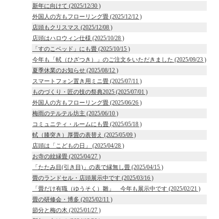
新年に向けて (2025/12/30 )
外国人の方もフローリング畳 (2025/12/12 )
店頭もクリスマス (2025/12/08 )
店頭はハロウィン仕様 (2025/10/28 )
「すのこベッド」にも畳 (2025/10/15 )
今年も「軾（ひざつき）」のご注文をいただきました (2025/09/23 )
夏季休業のお知らせ (2025/08/12 )
スマートフォン置き用ミニ畳 (2025/07/11 )
ものづくり・匠の技の祭典2025 (2025/07/01 )
外国人の方もフローリング畳 (2025/06/26 )
梅雨のテルテル坊主 (2025/06/10 )
コミュニティ・ルームにも畳 (2025/05/18 )
軾（膝突き）厚畳の表替え (2025/05/09 )
店頭は「こどもの日」 (2025/04/28 )
お寺の紋縁畳 (2025/04/27 )
「たたみ目(引き目)」の表で縁無し畳 (2025/04/15 )
畳のランドセル・店頭展示中です (2025/03/16 )
「畳だけ有職（ゆうそく）雛」 今年も展示中です (2025/02/21 )
畳の研修会・博多 (2025/02/11 )
節分と梅の木 (2025/01/27 )