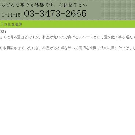
施工例画像追加
2 )
しては長四畳ほどですが、和室が無いので寛げるスペースとして畳を敷く事を選ん
方も相談させていただき、柱型がある畳を除いて両辺を京間寸法の丸目に仕上げま