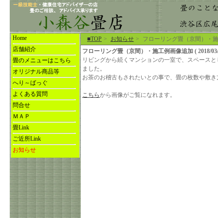
Home
■TOP
>
お知らせ
>
フローリング畳（京間）・
店舗紹介
フローリング畳（京間）・施工例画像追加 ( 2018/03/2
リビングから続くマンションの一室で、スペースと
畳のメニューはこちら
ました。
オリジナル商品等
お茶のお稽古もされたいとの事で、畳の枚数や敷き
へり～ばっぐ
よくある質問
こちら
から画像がご覧になれます。
問合せ
ＭＡＰ
畳Link
ご近所Link
お知らせ