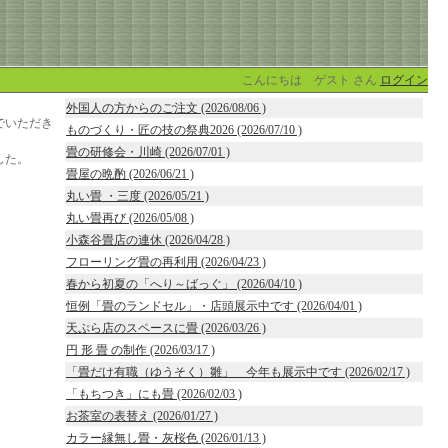
こんにちは ゲスト さん
ログイン
外国人の方からのご注文 (2026/08/06 )
でいただき
ものづくり・匠の技の祭典2026 (2026/07/10 )
畳の研修会・川崎 (2026/07/01 )
した。
畳屋の晩酌 (2026/06/21 )
丸い畳 ・三度 (2026/05/21 )
丸い畳再び (2026/05/08 )
小森谷畳店の連休 (2026/04/28 )
フローリング畳の再利用 (2026/04/23 )
春から初夏の「へり～ばっぐ」 (2026/04/10 )
恒例「畳のランドセル」・店頭展示中です (2026/04/01 )
天ぷら店のスペースに畳 (2026/03/26 )
円 形 畳 の制作 (2026/03/17 )
「畳だけ有職（ゆうそく）雛」 今年も展示中です (2026/02/17 )
「もちつき」にも畳 (2026/02/03 )
お茶室の表替え (2026/01/27 )
カラー縁無し畳・灰桜色 (2026/01/13 )