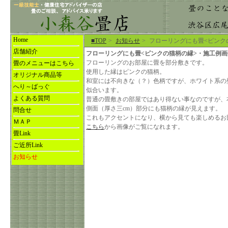
Home
■TOP
>
お知らせ
>
フローリングにも畳<ピンク
店舗紹介
フローリングにも畳<ピンクの猫柄の縁>・施工例画像追加 ( 
フローリングのお部屋に畳を部分敷きです。
畳のメニューはこちら
使用した縁はピンクの猫柄。
オリジナル商品等
和室には不向きな（？）色柄ですが、ホワイト系の
へり～ばっぐ
似合います。
よくある質問
普通の畳敷きの部屋ではあり得ない事なのですが、
側面（厚さ三cm）部分にも猫柄の縁が見えます。
問合せ
これもアクセントになり、横から見ても楽しめるお
ＭＡＰ
こちら
から画像がご覧になれます。
畳Link
ご近所Link
お知らせ