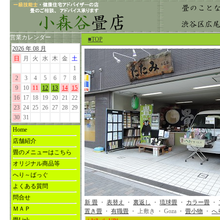
営業カレンダー
■TOP
2026 年 08 月
日
月
火
水
木
金
土
1
2
3
4
5
6
7
8
9
10
11
12
13
14
15
16
17
18
19
20
21
22
23
24
25
26
27
28
29
30
31
Home
店舗紹介
畳のメニューはこちら
オリジナル商品等
へり～ばっぐ
よくある質問
問合せ
新 畳
・
表替え
・
裏返し
・
琉球畳
・
カラー畳
・
ＭＡＰ
置き畳
・
有職畳
・ 上敷き ・ Goza ・
畳小物
・
へ