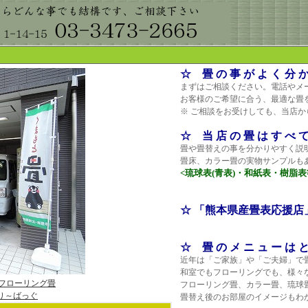
☆ 畳 の 事 が よ く 分 か
まずはご相談ください。電話やメ
お客様のご希望に合う、最適な畳
※ ご相談をお受けしても、当店
☆ 当 店 の 畳 は す べ 
畳や畳替えの事を分かりやすく説
畳床、カラー畳の実物サンプルも
<琉球表(青表)・和紙表・樹脂
☆ 「熊本県産畳表応援店」の 
☆ 畳 の メ ニ ュ ー は 
近年は「ご家族」や「ご夫婦」で
和室でもフローリングでも、様々
フローリング畳
フローリング畳、カラー畳、琉球
り～ばっぐ
畳替え後のお部屋のイメージもわ