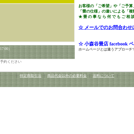
お客様の「ご希望」や「ご予算」
「畳の仕様」の違いによる「複
★ 畳 の 事 な ら 何 で も ご 相 
☆ メールでのお問合わせ
☆
小森谷畳店 faceboo
17:00）
ホームページとは違うアプローチ
予約ください
｜
特定商取引法
｜
商品代金以外の必要料金
｜
送料について
｜