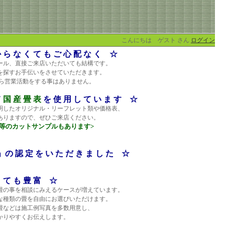
こんにちは ゲスト さん
ログイン
 ら な く て も ご 心 配 な く ☆
ール、直接ご来店いただいても結構です。
を探すお手伝いをさせていただきます。
から営業活動をする事はありません。
て
国 産 畳 表
を 使 用 し て い ま す ☆
明したオリジナル・リーフレット類や価格表、
ありますので、ぜひご来店ください。
表等のカットサンプルもあります>
認 定 を い た だ き ま し た ☆
と て も 豊 富 ☆
畳の事を相談にみえるケースが増えています。
な種類の畳を自由にお選びいただけます。
畳などは施工例写真を多数用意し、
かりやすくお伝えします。