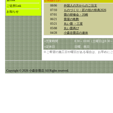
畳Link
☆What's UP!
08/06
外国人の方からのご注文
ご近所Link
07/10
ものづくり・匠の技の祭典2026
お知らせ
07/01
畳の研修会・川崎
06/21
畳屋の晩酌
05/21
丸い畳 ・三度
05/08
丸い畳再び
04/28
小森谷畳店の連休
○営業時間
8:30～18:00（土曜日は8:30～
○定休日
日曜、祝日
※ご希望の施工日や曜日がある場合は、お早めにご
Copyright © 2026 小森谷畳店 All Rights reserved.