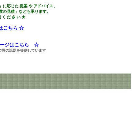
に応じた 提案 や アドバイス、
数の見積」なども承ります。
談 く だ さ い ★
はこちら ☆
k ページはこちら ☆
で畳の話題を提供しています
PowerdBy
簡単ホームページ作成：WIN-HP