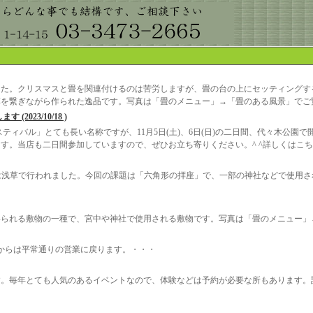
した。クリスマスと畳を関連付けるのは苦労しますが、畳の台の上にセッティングす
草を繋ぎながら作られた逸品です。写真は「畳のメニュー」→「畳のある風景」でご
023/10/18 )
スティバル」とても長い名称ですが、11月5日(土)、6日(日)の二日間、代々木公
二日間参加していますので、ぜひお立ち寄りください。^ ^詳しくはこちらをご覧ください。htt
は浅草で行われました。今回の課題は「六角形の拝座」で、一部の神社などで使用
いられる敷物の一種で、宮中や神社で使用される敷物です。写真は「畳のメニュー」
6日からは平常通りの営業に戻ります。・・・
す。毎年とても人気のあるイベントなので、体験などは予約が必要な所もあります。