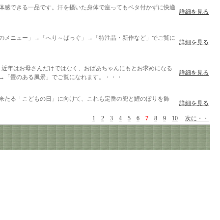
体感できる一品です。汗を掻いた身体で座ってもベタ付かずに快適
詳細を見る
のメニュー」→「へり～ばっぐ」→「特注品・新作など」でご覧に
詳細を見る
。近年はお母さんだけではなく、おばあちゃんにもとお求めになる
詳細を見る
→「畳のある風景」でご覧になれます。・・・
来たる「こどもの日」に向けて、これも定番の兜と鯉のぼりを飾
詳細を見る
1
2
3
4
5
6
7
8
9
10
次に・・
PowerdBy
簡単ホームページ作成：WIN-HP