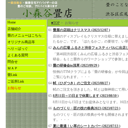
Home
■TOP
>
お知らせ
店舗紹介
61
畳屋の店頭はクリスマス (2023/12/07 )
畳のメニューはこちら
店頭のディスプレイもクリスマス仕様に替えま
たるかご」です。「ほたるかご」の要領で、い
オリジナル商品等
62
みんの広場 ふるさと渋谷フェスティバルに出店します (2
へり～ばっぐ
「第46回渋谷区くみんの広場 ふるさと渋谷フェ
よくある質問
研会」もミニ畳作りのワークショップで参加します。当店も
問合せ
63
畳の研修会in浅草 (2023/09/29 )
ＭＡＰ
恒例のTTMクラブによる「畳の研修会」が今回
畳Link
ご覧になれます。・・・
ご近所Link
64
軾（ひざつき）のご注文 (2023/08/27 )
お知らせ
軾のご注文を頂きました。軾とは御神前にて用
65
8月11日～15日まで休業します (2023/08/10 )
8月11日から15日までお盆休みとなります。1
66
ものづくり・匠の技の祭典2023 (2023/07/23 )
ものづくり・匠の技の祭典が今年も開催されま
す。・・・
67
夏に最適！い草のシートカバー (2023/07/13 )