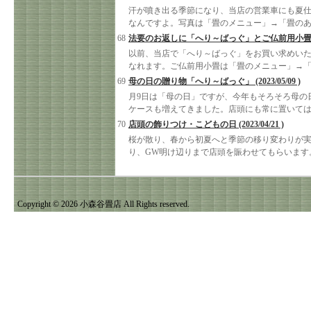
汗が噴き出る季節になり、当店の営業車にも夏
なんですよ。写真は「畳のメニュー」→「畳の
68
法要のお返しに「へり～ばっぐ」とご仏前用小畳 (2023
以前、当店で「へり～ばっぐ」をお買い求めい
なれます。ご仏前用小畳は「畳のメニュー」→
69
母の日の贈り物「へり～ばっぐ」 (2023/05/09 )
月9日は「母の日」ですが、今年もそろそろ母の
ケースも増えてきました。店頭にも常に置いて
70
店頭の飾りつけ・こどもの日 (2023/04/21 )
桜が散り、春から初夏へと季節の移り変わりが
り、GW明け辺りまで店頭を賑わせてもらいます
Copyright © 2026 小森谷畳店 All Rights reserved.