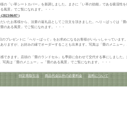
仕様の「い草シートカバー」を新調しました。まさに「い草の効能」である吸湿性を
ある風景」でご覧になれます。・・・
/06/07 )
ただいたお客様から、法要の返礼品としてご注文を頂きました。へり～ばっぐは「畳
「畳のある風景」でご覧になれます。・・・
日のプレゼントに「へり～ばっぐ」をお求めになるお客様がいらっしゃっています
はありますが、お好みの縁でオーダーすることも出来ます。写真は「畳のメニュー」
実感できます。店頭の「畳のランドセル」も季節に合わせて交代する事にしました。
。写真は「畳のメニュー」→「畳のある風景」でご覧になれます。・・・
｜
特定商取引法
｜
商品代金以外の必要料金
｜
送料について
｜