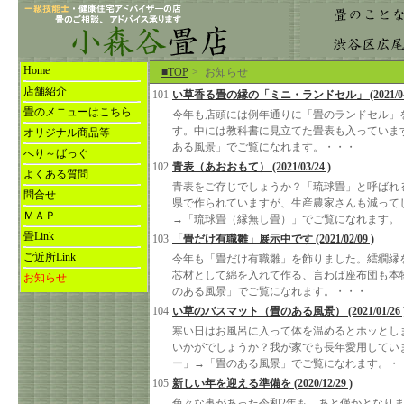
Home
■TOP
>
お知らせ
店舗紹介
101
い草香る畳の縁の「ミニ・ランドセル」 (2021/04/
畳のメニューはこちら
今年も店頭には例年通りに「畳のランドセル」
す。中には教科書に見立てた畳表も入っていま
オリジナル商品等
ある風景」でご覧になれます。・・・
へり～ばっぐ
102
青表（あおおもて） (2021/03/24 )
よくある質問
青表をご存じでしょうか？「琉球畳」と呼ばれ
問合せ
県で作られていますが、生産農家さんも減って
ＭＡＰ
→「琉球畳（縁無し畳）」でご覧になれます。
畳Link
103
「畳だけ有職雛」展示中です (2021/02/09 )
ご近所Link
今年も「畳だけ有職雛」を飾りました。繧繝縁
芯材として綿を入れて作る、言わば座布団も本
お知らせ
のある風景」でご覧になれます。・・・
104
い草のバスマット（畳のある風景） (2021/01/26 
寒い日はお風呂に入って体を温めるとホッとし
いかがでしょうか？我が家でも長年愛用してい
ー」→「畳のある風景」でご覧になれます。・
105
新しい年を迎える準備を (2020/12/29 )
色々な事があった令和2年も、あと僅かとなり