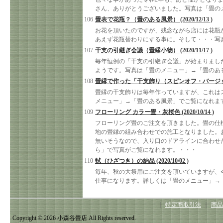
さん、ありがとうございました。写真は「畳の
106
畳表で花瓶？（畳のある風景） (2020/12/13 )
お花を頂いたのですが、残念ながら店には花瓶
あえず花瓶替わりにする事に。そして・・・写
107
干支の引継ぎ会議（畳縁小物） (2020/11/17 )
毎年恒例の「干支の引継ぎ会議」が始まりまし
ようです。写真は「畳のメニュー」→「畳のあ
108
畳縁で作った「干支飾り（スピンオフ・バージョン）」 (
畳縁の干支飾りは毎年作っていますが、これは
メニュー」→「畳のある風景」でご覧になれま
109
フローリング カラー畳・灰桜色 (2020/10/14 )
フローリング畳のご注文を頂きました。畳の仕
地の畳縁の組み合わせでの施工となりました。
無いそうなので、入り口のドアラインに合わせ
ら」で写真がご覧になれます。・・・
110
軾（ひざつき）の納品 (2020/10/02 )
毎年、秋の大祭用にご注文を頂いていますが、
仕事になります。詳しくは「畳のメニュー」→
｜
特定商取引法
｜
商品
Copyright © 2026 小森谷畳店 All Rights reserved.