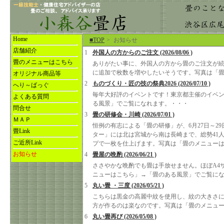
Home
■TOP
>
お知らせ
店舗紹介
1
外国人の方からのご注文 (2026/08/06 )
畳のメニューはこちら
ありがたい事に、外国人の方から畳のご注文が続
に追加で枚数を増やしたいそうです。写真は「
オリジナル商品等
2
ものづくり・匠の技の祭典2026 (2026/07/10 )
へり～ばっぐ
毎年大好評のイベントです！東京都主催のイベ
よくある質問
る風景」でご覧になれます。・・・
問合せ
3
畳の研修会・川崎 (2026/07/01 )
ＭＡＰ
恒例の有志による「畳の研修」が、6月27日～
畳Link
ター」には北は宮城から南は長崎まで、総勢41
ご近所Link
プで一枚を仕上げます。写真は「畳のメニュー
お知らせ
4
畳屋の晩酌 (2026/06/21 )
ささやかな晩酌でも畳は手放せません。ほぼA4サ
ニューはこちら」→「畳のある風景」でご覧に
5
丸い畳 ・三度 (2026/05/21 )
こちらは黒金の高麗中紋を使用し、紋の大きさに
方が作るのは楽なのです。写真は「畳のメニュ
6
丸い畳再び (2026/05/08 )