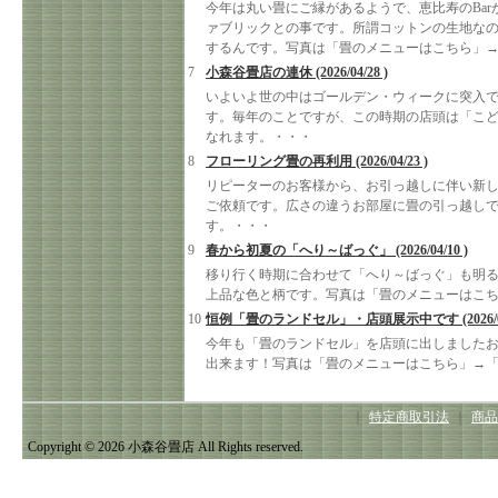
今年は丸い畳にご縁があるようで、恵比寿のBa
ァブリックとの事です。所謂コットンの生地な
するんです。写真は「畳のメニューはこちら」
7
小森谷畳店の連休 (2026/04/28 )
いよいよ世の中はゴールデン・ウィークに突入で
す。毎年のことですが、この時期の店頭は「こ
なれます。・・・
8
フローリング畳の再利用 (2026/04/23 )
リピーターのお客様から、お引っ越しに伴い新
ご依頼です。広さの違うお部屋に畳の引っ越し
す。・・・
9
春から初夏の「へり～ばっぐ」 (2026/04/10 )
移り行く時期に合わせて「へり～ばっぐ」も明
上品な色と柄です。写真は「畳のメニューはこ
10
恒例「畳のランドセル」・店頭展示中です (2026/04/
今年も「畳のランドセル」を店頭に出しました
出来ます！写真は「畳のメニューはこちら」→
｜
特定商取引法
｜
商品
Copyright © 2026 小森谷畳店 All Rights reserved.