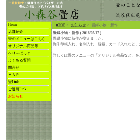
Home
■TOP
>
お知らせ
>
畳縁小物・新作
店舗紹介
畳縁小物・新作 ( 2018/05/17 )
畳縁小物に新作が増えました。
畳のメニューはこちら
御朱印帳入れ、名刺入れ、縁鏡、カード入れなど、
オリジナル商品等
へり～ばっぐ
詳しくは畳のメニューの「オリジナル商品など」を
よくある質問
問合せ
ＭＡＰ
畳Link
ご近所Link
お知らせ