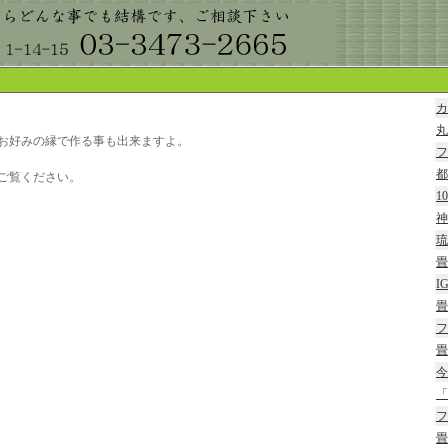
カ
丸
お好みの縁で作る事も出来ますよ。
フ
都
ご覧ください。
1
神
琉
畳
I
畳
フ
畳
今
「
フ
畳