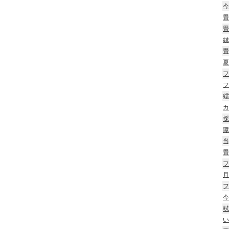
今
畳
畳
縁
畳
夏
フ
フ
繧
カ
採
障
当
畳
フ
月
フ
今
軾
い