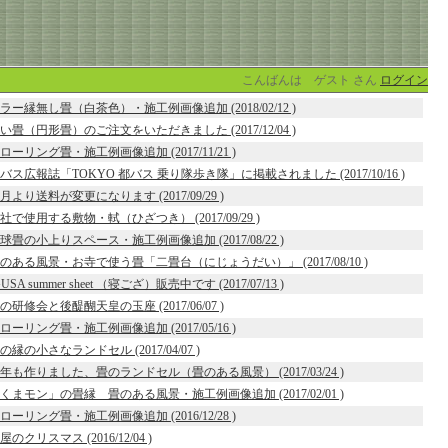
こんばんは ゲスト さん
ログイン
ラー縁無し畳（白茶色）・施工例画像追加 (2018/02/12 )
い畳（円形畳）のご注文をいただきました (2017/12/04 )
ローリング畳・施工例画像追加 (2017/11/21 )
バス広報誌「TOKYO 都バス 乗り隊歩き隊」に掲載されました (2017/10/16 )
0月より送料が変更になります (2017/09/29 )
社で使用する敷物・軾（ひざつき） (2017/09/29 )
球畳の小上りスペース・施工例画像追加 (2017/08/22 )
のある風景・お寺で使う畳「二畳台（にじょうだい）」 (2017/08/10 )
GUSA summer sheet （寝ござ）販売中です (2017/07/13 )
の研修会と後醍醐天皇の玉座 (2017/06/07 )
ローリング畳・施工例画像追加 (2017/05/16 )
の縁の小さなランドセル (2017/04/07 )
年も作りました、畳のランドセル（畳のある風景） (2017/03/24 )
くまモン」の畳縁 畳のある風景・施工例画像追加 (2017/02/01 )
ローリング畳・施工例画像追加 (2016/12/28 )
屋のクリスマス (2016/12/04 )