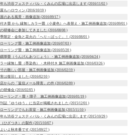
年も渋谷フェスティバル・くみんの広場に出店します (2016/11/02 )
屋もハロウィン (2016/10/19 )
屋のある風景・画像追加 (2016/09/17 )
付き畳 から 縁無しカラー畳（小麦色）へ表替え・施工例画像追加 (2016/09/01 )
の研修会に参加してきました (2016/08/08 )
季限定・金魚と花火の「へり～ばっぐ」！ (2016/08/01 )
ローリング畳・施工例画像追加 (2016/07/03 )
ローリング畳・施工例画像追加 (2016/05/20 )
繝厚畳（うんげんあつじょう）・施工例画像追加 (2016/04/24 )
ラー縁無し畳（墨染色）・木枠付き 施工例画像追加 (2016/03/26 )
寸の難しい部屋・施工例画像追加 (2016/02/19 )
害は復旧しました (2016/02/10 )
店からの「返信メール障害」の件 (2016/02/09 )
の研修会 (2016/02/05 )
ローリング + 畳 + 障子 施工例画像追加 (2016/01/19 )
刊誌「ゆうゆう」に当店が掲載されました (2015/12/01 )
ローリングでもお茶室・施工例画像追加 (2015/11/10 )
年も渋谷フェスティバル・くみんの広場に出店します (2015/10/29 )
（ひざつき）の製作 (2015/10/07 )
よいよ秋本番です (2015/09/27 )