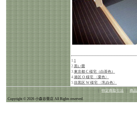
1.
1
2.
黒い畳
3.
東京都 C 様宅（白茶色）
4.
港区 O 様宅 〈栗色〉
5.
目黒区 W 様宅 〈乳白色〉
｜
特定商取引法
｜
商品
Copyright © 2026 小森谷畳店 All Rights reserved.