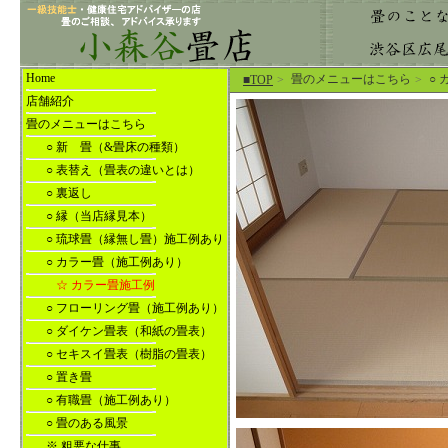
Home
畳のメニューはこちら
○
■TOP
>
>
店舗紹介
畳のメニューはこちら
○ 新 畳（&畳床の種類）
○ 表替え（畳表の違いとは）
○ 裏返し
○ 縁（当店縁見本）
○ 琉球畳（縁無し畳）施工例あり
○ カラー畳（施工例あり）
☆ カラー畳施工例
○ フローリング畳（施工例あり）
○ ダイケン畳表（和紙の畳表）
○ セキスイ畳表（樹脂の畳表）
○ 置き畳
○ 有職畳（施工例あり）
○ 畳のある風景
※ 粗悪な仕事