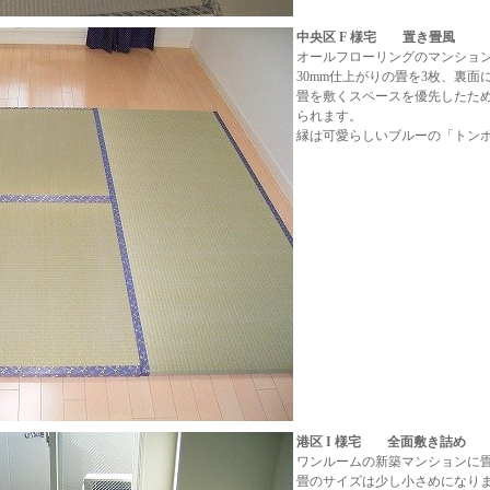
中央区 F 様宅 置き畳風
オールフローリングのマンショ
30mm仕上がりの畳を3枚、裏面
畳を敷くスペースを優先したた
られます。
縁は可愛らしいブルーの「トン
港区 I 様宅 全面敷き詰め
ワンルームの新築マンションに
畳のサイズは少し小さめになり