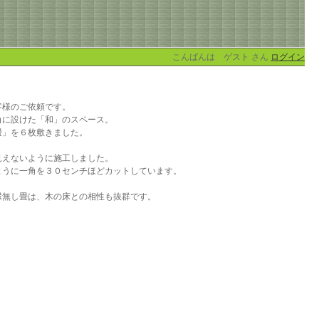
こんばんは ゲスト さん
ログイン
客様のご依頼です。
角に設けた「和」のスペース。
畳」を６枚敷きました。
見えないように施工しました。
ように一角を３０センチほどカットしています。
縁無し畳は、木の床との相性も抜群です。