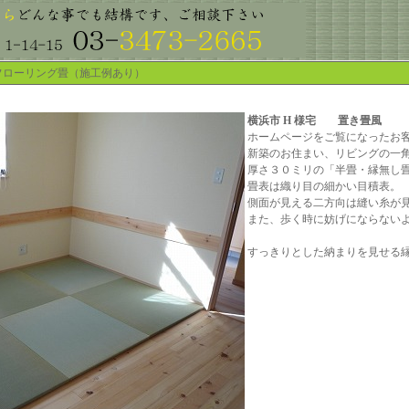
 フローリング畳（施工例あり）
横浜市 H 様宅 置き畳風
ホームページをご覧になったお
新築のお住まい、リビングの一
厚さ３０ミリの「半畳・縁無し
畳表は織り目の細かい目積表。
側面が見える二方向は縫い糸が
また、歩く時に妨げにならない
すっきりとした納まりを見せる