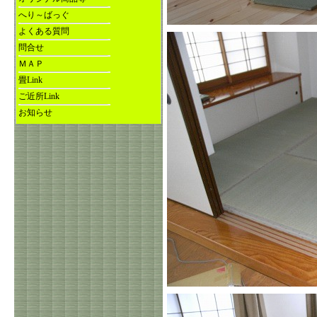
へり～ばっぐ
よくある質問
問合せ
ＭＡＰ
畳Link
ご近所Link
お知らせ