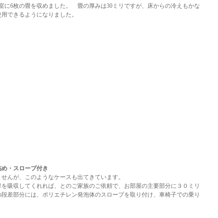
室に6枚の畳を収めました。 畳の厚みは30ミリですが、床からの冷えもかな
使用できるようになりました。
め・スロープ付き
ませんが、このようなケースも出てきています。
撃を吸収してくれれば、とのご家族のご依頼で、お部屋の主要部分に３０ミリ
の段差部分には、ポリエチレン発泡体のスロープを取り付け、車椅子での乗り