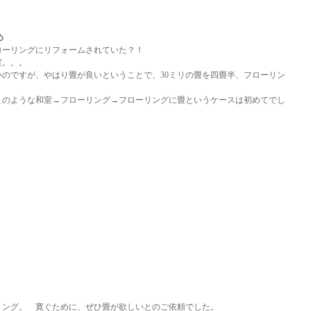
め
ローリングにリフォームされていた？！
室。。。
のですが、やはり畳が良いということで、30ミリの畳を四畳半、フローリン
。
このような和室→フローリング→フローリングに畳というケースは初めてでし
リング。 寛ぐために、ぜひ畳が欲しいとのご依頼でした。