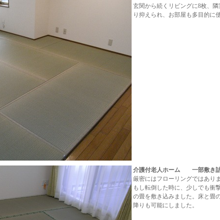
玄関から続くリビングに8枚、隣
り抑えられ、お部屋も多目的に
介護付老人ホーム 一部敷き詰
厳密にはフローリングではあり
もし転倒した時に、少しでも衝
の畳を敷き込みました。床と畳
降りも可能にしました。