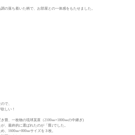
色調の落ち着いた柄で、お部屋との一体感をもたせました。
なので、
が欲しい！
畳、一枚物の琉球茣蓙（2100㎜×1800㎜の中継ぎ)
たが、最終的に選ばれたのが「畳｣でした。
、1600㎜×800㎜サイズを３枚。