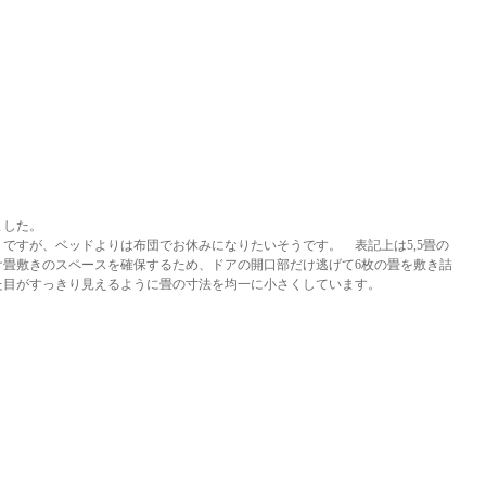
ました。
ですが、ベッドよりは布団でお休みになりたいそうです。 表記上は5,5畳の
け畳敷きのスペースを確保するため、ドアの開口部だけ逃げて6枚の畳を敷き詰
た目がすっきり見えるように畳の寸法を均一に小さくしています。