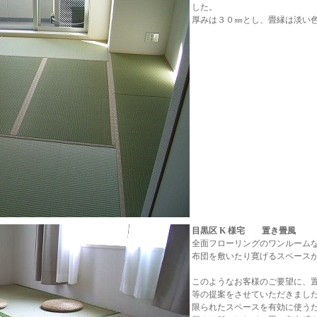
した。
厚みは３０㎜とし、畳縁は淡い
目黒区 K 様宅 置き畳風
全面フローリングのワンルーム
布団を敷いたり寛げるスペース
このようなお客様のご要望に、置き
等の提案をさせていただきまし
限られたスペースを有効に使うため