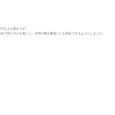
側下が入口部分です。
決めて切り欠けを無くし、全部の畳が裏返しにも対応できるようにしました。