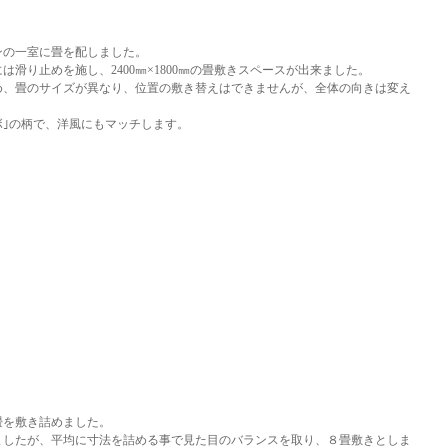
ンの一室に畳を配しました。
には滑り止めを施し、2400㎜×1800㎜の畳敷きスペースが出来ました。
め、畳のサイズが異なり、位置の敷き替えはできませんが、全体の向きは変え
ボ｣の柄で、洋風にもマッチします。
畳を敷き詰めました。
ましたが、平均に寸法を詰める事で見た目のバランスを取り、８畳敷きとしま