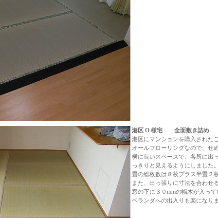
港区 O 様宅 全面敷き詰め
港区にマンションを購入された
オールフローリングなので、せ
横に長いスペースで、各所に出
っきりと見えるようにしました
畳の総枚数は８枚プラス半畳２
また、出っ張りに寸法を合わせ
窓の下に３０mmの幅木が入って
ベランダへの出入りも楽になり