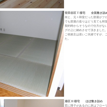
世田谷区 T 様宅 全面敷き詰
何と、元々和室だった部屋がフ
でも部屋の造りはどう見ても和
契約時からそうなので仕方がない
グの上に納めさせて頂きました
ご依頼主は若いご夫婦ですが、
た。
港区 H 様宅 ほぼ敷き詰め
窓に障子があるのに床はフロー