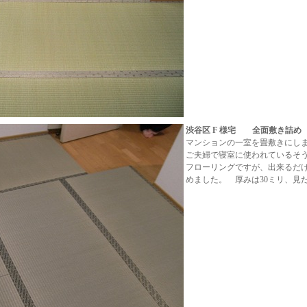
渋谷区 F 様宅 全面敷き詰め
マンションの一室を畳敷きにし
ご夫婦で寝室に使われているそう
フローリングですが、出来るだ
めました。 厚みは30ミリ、見