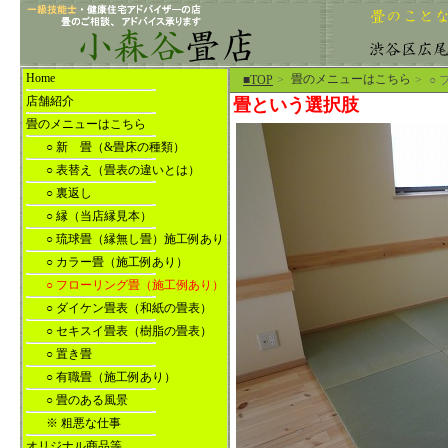
Home
畳のメニューはこちら
■TOP
>
>
○
店舗紹介
畳という選択肢
畳のメニューはこちら
○ 新 畳（&畳床の種類）
○ 表替え（畳表の違いとは）
○ 裏返し
○ 縁（当店縁見本）
○ 琉球畳（縁無し畳）施工例あり
○ カラー畳（施工例あり）
○ フローリング畳（施工例あり）
○ ダイケン畳表（和紙の畳表）
○ セキスイ畳表（樹脂の畳表）
○ 置き畳
○ 有職畳（施工例あり）
○ 畳のある風景
※ 粗悪な仕事
オリジナル商品等