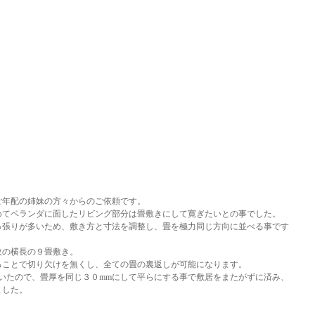
ご年配の姉妹の方々からのご依頼です。
めてベランダに面したリビング部分は畳敷きにして寛ぎたいとの事でした。
っ張りが多いため、敷き方と寸法を調整し、畳を極力同じ方向に並べる事です
。
枚の横長の９畳敷き。
ることで切り欠けを無くし、全ての畳の裏返しが可能になります。
いたので、畳厚を同じ３０mmにして平らにする事で敷居をまたがずに済み、
ました。